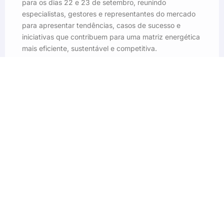
para os dias 22 e 23 de setembro, reunindo
especialistas, gestores e representantes do mercado
para apresentar tendências, casos de sucesso e
iniciativas que contribuem para uma matriz energética
mais eficiente, sustentável e competitiva.
Mais do que um evento, o Fórum
de Eficiência Energética
consolidou-se como um ponto de
encontro para profissionais que
acreditam na inovação, na
tecnologia e na colaboração como
pilares para o futuro da energia
no Brasil.